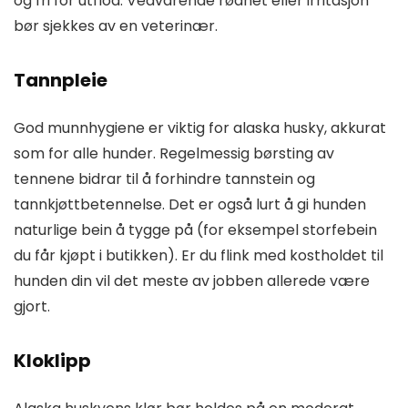
og fri for utflod. Vedvarende rødhet eller irritasjon
bør sjekkes av en veterinær.
Tannpleie
God munnhygiene er viktig for alaska husky, akkurat
som for alle hunder. Regelmessig børsting av
tennene bidrar til å forhindre tannstein og
tannkjøttbetennelse. Det er også lurt å gi hunden
naturlige bein å tygge på (for eksempel storfebein
du får kjøpt i butikken). Er du flink med kostholdet til
hunden din vil det meste av jobben allerede være
gjort.
Kloklipp