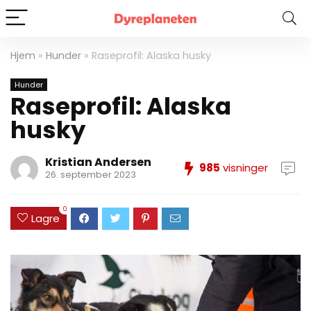
Hjem
»
Hunder
»
Raseprofil: Alaska husky
Hunder
Raseprofil: Alaska
husky
Kristian Andersen
985
visninger
26. september 2023
0
Lagre