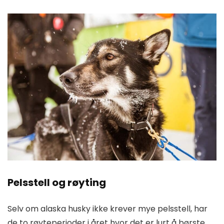
Pelsstell og røyting
Selv om alaska husky ikke krever mye pelsstell, har
de to røyteperioder i året hvor det er lurt å børste