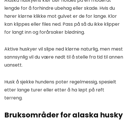
Alaska huskyens klør bør holdes på en moderat
lengde for å forhindre ubehag eller skade. Hvis du
hører klørne klikke mot gulvet er de for lange. Klor
kan klippes eller files ned. Pass på så du ikke klipper
for langt inn og forårsaker blødning.
Aktive huskyer vil slipe ned klørne naturlig, men mest
sannsynlig vil du være nødt til å stelle fra tid til annen
uansett.
Husk å sjekke hundens poter regelmessig, spesielt
etter lange turer eller etter å ha løpt på røft
terreng.
Bruksområder for alaska husky