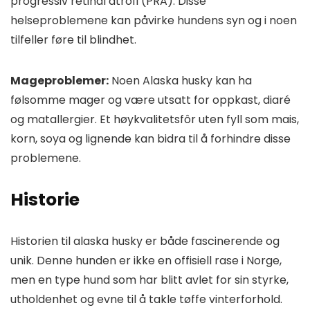
progressiv retinal atrofi (PRA). Disse
helseproblemene kan påvirke hundens syn og i noen
tilfeller føre til blindhet.
Mageproblemer:
Noen Alaska husky kan ha
følsomme mager og være utsatt for oppkast, diaré
og matallergier. Et høykvalitetsfôr uten fyll som mais,
korn, soya og lignende kan bidra til å forhindre disse
problemene.
Historie
Historien til alaska husky er både fascinerende og
unik. Denne hunden er ikke en offisiell rase i Norge,
men en type hund som har blitt avlet for sin styrke,
utholdenhet og evne til å takle tøffe vinterforhold.