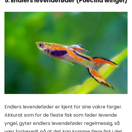
5. Endlers levendeføder (Poecilia wingei)
Endlers levendeføder er kjent for sine vakre farger.
Akkurat som for de fleste fisk som føder levende
yngel, gyter endlers levendeføder regelmessig, så
vær forberedt på at det kan komme flere fisk i det