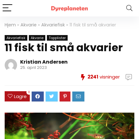
Hjem
»
Akvarie
»
Akvariefisk
»
11 fisk til små akvarier
Akvariefisk
Akvarie
Topplister
11 fisk til små akvarier
Kristian Andersen
25. april 2023
2241
visninger
0
Lagre