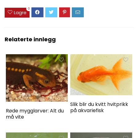
0
Lagre
Relaterte innlegg
Slik blir du kvitt hvitprikk
på akvariefisk
Røde mygglarver: Alt du
må vite