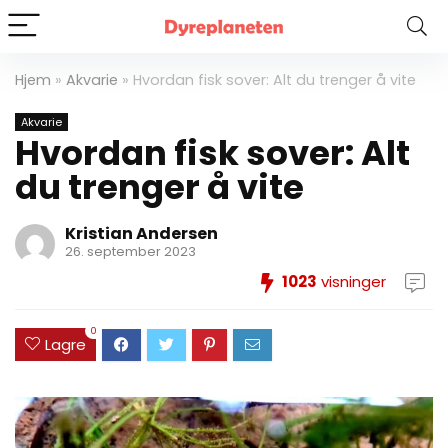
Hjem
»
Akvarie
»
Hvordan fisk sover: Alt du trenger å vite
Akvarie
Hvordan fisk sover: Alt
du trenger å vite
Kristian Andersen
26. september 2023
1023
visninger
0
Lagre