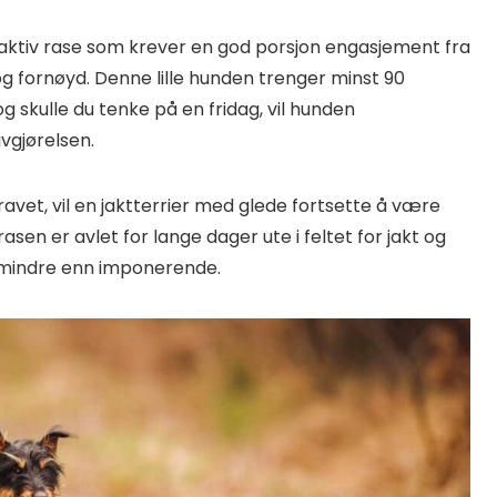
t aktiv rase som krever en god porsjon engasjement fra
 og fornøyd. Denne lille hunden trenger minst 90
 skulle du tenke på en fridag, vil hunden
avgjørelsen.
vet, vil en jaktterrier med glede fortsette å være
sen er avlet for lange dager ute i feltet for jakt og
t mindre enn imponerende.