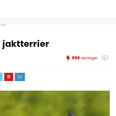
rier
 jaktterrier
658
visninger