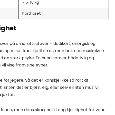
7,5-10 kg
Korthåret
ighet
 svar på en idrettsutøver – dedikert, energisk og
apningen ser kanskje liten ut, men bak den muskuløse
d en sterk psyke. En hund som er både livlig og
vil vise fram sine evner.
for jegere. Så det er kanskje ikke så rart at
. Enten det er bjørn, elg, eller selv en liten mus, vil
jakten.
dende, men dens skarphet i hi og kjærlighet for vann