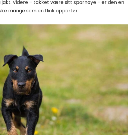
på jakt. Videre – takket være sitt spornøye – er den en
ske mange som en flink apportør.