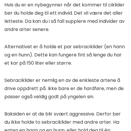
Hvis du er en nybegynner når det kommer til ciklider
bør du holde deg til ett individ. Det vil være det aller
letteste. Da kan du i så fall supplere med individer av
andre arter senere.
Alternativet er å holde et par sebraciklider (en hann
og en hunn). Dette kan fungere fint så lenge du har
et kar på 150 liter eller større.
Sebraciklider er nemlig en av de enkleste artene å
drive oppdrett på. Ikke bare er de hardføre, men de
passer også veldig godt på yngelen sin.
Baksiden er at de blir svært aggressive. Derfor bør
du ikke holde to sebraciklider med andre arter. Ha
enten en hann og en hunn, eller hold deg til én