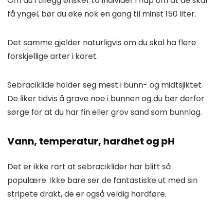
Om du i tillegg ønsker to individer i håp om at de skal
få yngel, bør du øke nok en gang til minst 150 liter.
Det samme gjelder naturligvis om du skal ha flere
forskjellige arter i karet.
Sebraciklide holder seg mest i bunn- og midtsjiktet.
De liker tidvis å grave noe i bunnen og du bør derfor
sørge for at du har fin eller grov sand som bunnlag.
Vann, temperatur, hardhet og pH
Det er ikke rart at sebraciklider har blitt så
populære. Ikke bare ser de fantastiske ut med sin
stripete drakt, de er også veldig hardføre.