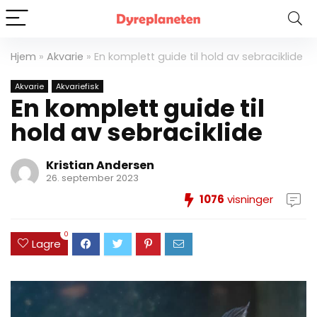
Hjem
»
Akvarie
»
En komplett guide til hold av sebraciklide
Akvarie
Akvariefisk
En komplett guide til
hold av sebraciklide
Kristian Andersen
26. september 2023
1076
visninger
0
Lagre