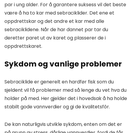
par i ung alder. For å garantere suksess vil det beste
være å ha to kar med sebraciklider. Det ene et
oppdrettskar og det andre et kar med alle
sebraciklidene. Når de har dannet par tar du
deretter paret ut av karet og plasserer de i
oppdrettskaret.
Sykdom og vanlige problemer
Sebraciklide er generelt en hardfør fisk som du
sjeldent vil få problemer med så lenge du vet hva du
holder på med. Her gjelder det i hovedsak å ha holde
stabilt gode vannverdier og gi de kvalitetsfôr.
De kan naturligvis utvikle sykdom, enten om det er
på grunn av stress, dårlige vannverdier, fordi de får