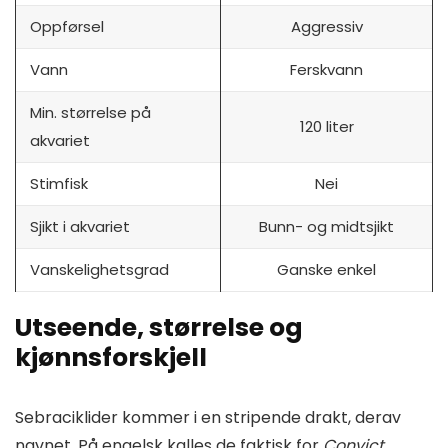
Oppførsel
Aggressiv
Vann
Ferskvann
Min. størrelse på
120 liter
akvariet
Stimfisk
Nei
Sjikt i akvariet
Bunn- og midtsjikt
Vanskelighetsgrad
Ganske enkel
Utseende, størrelse og
kjønnsforskjell
Sebraciklider kommer i en stripende drakt, derav
navnet. På engelsk kalles de faktisk for
Convict