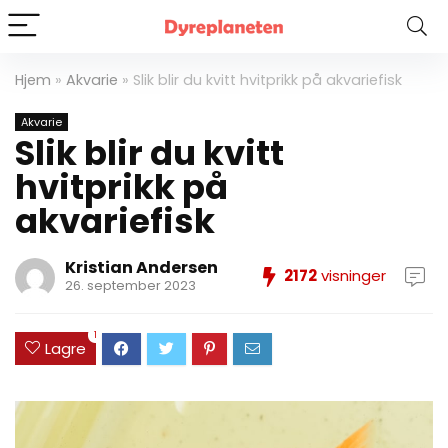
Hjem
»
Akvarie
»
Slik blir du kvitt hvitprikk på akvariefisk
Akvarie
Slik blir du kvitt
hvitprikk på
akvariefisk
Kristian Andersen
2172
visninger
26. september 2023
1
Lagre