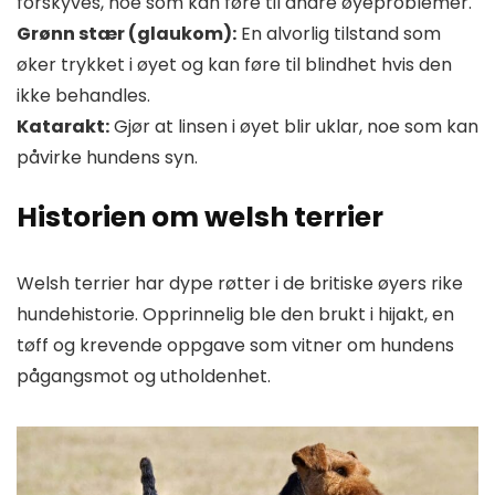
forskyves, noe som kan føre til andre øyeproblemer.
Grønn stær (glaukom):
En alvorlig tilstand som
øker trykket i øyet og kan føre til blindhet hvis den
ikke behandles.
Katarakt:
Gjør at linsen i øyet blir uklar, noe som kan
påvirke hundens syn.
Historien om welsh terrier
Welsh terrier har dype røtter i de britiske øyers rike
hundehistorie. Opprinnelig ble den brukt i hijakt, en
tøff og krevende oppgave som vitner om hundens
pågangsmot og utholdenhet.