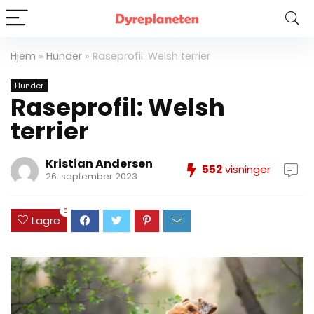
Hjem
»
Hunder
»
Raseprofil: Welsh terrier
Hunder
Raseprofil: Welsh
terrier
Kristian Andersen
552
visninger
26. september 2023
0
Lagre