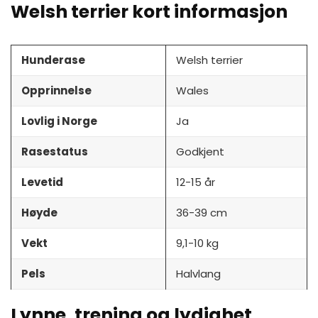
Welsh terrier kort informasjon
Hunderase
Welsh terrier
Opprinnelse
Wales
Lovlig i Norge
Ja
Rasestatus
Godkjent
Levetid
12-15 år
Høyde
36-39 cm
Vekt
9,1-10 kg
Pels
Halvlang
Lynne, trening og lydighet