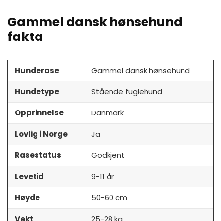
Gammel dansk hønsehund
fakta
Hunderase
Gammel dansk hønsehund
Hundetype
Stående fuglehund
Opprinnelse
Danmark
Lovlig i Norge
Ja
Rasestatus
Godkjent
Levetid
9-11 år
Høyde
50-60 cm
Vekt
25-28 kg