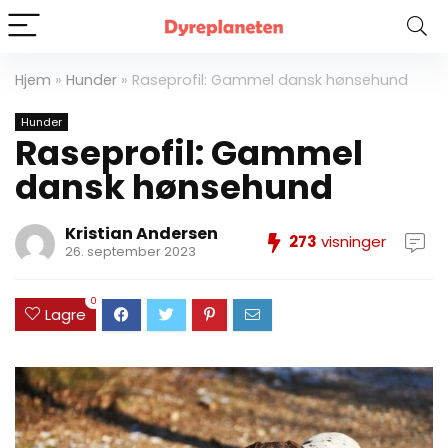
Hjem
»
Hunder
»
Raseprofil: Gammel dansk hønsehund
Hunder
Raseprofil: Gammel
dansk hønsehund
Kristian Andersen
273
visninger
26. september 2023
0
Lagre