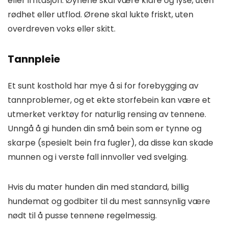
eller irritasjon. Øynene skal være klare og lyse, uten
rødhet eller utflod. Ørene skal lukte friskt, uten
overdreven voks eller skitt.
Tannpleie
Et sunt kosthold har mye å si for forebygging av
tannproblemer, og et ekte storfebein kan være et
utmerket verktøy for naturlig rensing av tennene.
Unngå å gi hunden din små bein som er tynne og
skarpe (spesielt bein fra fugler), da disse kan skade
munnen og i verste fall innvoller ved svelging.
Hvis du mater hunden din med standard, billig
hundemat og godbiter til du mest sannsynlig være
nødt til å pusse tennene regelmessig.