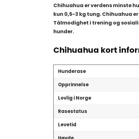
Chihuahua er verdens minste hu
kun 0,5-3 kg tung. Chihuahua er 
Tålmodighet i trening og sosiali
hunder.
Chihuahua kort info
Hunderase
Opprinnelse
Lovlig i Norge
Rasestatus
Levetid
Høyde