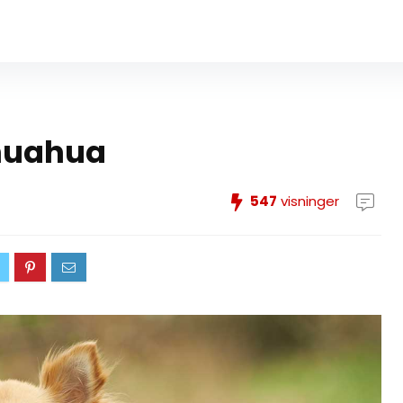
ihuahua
547
visninger