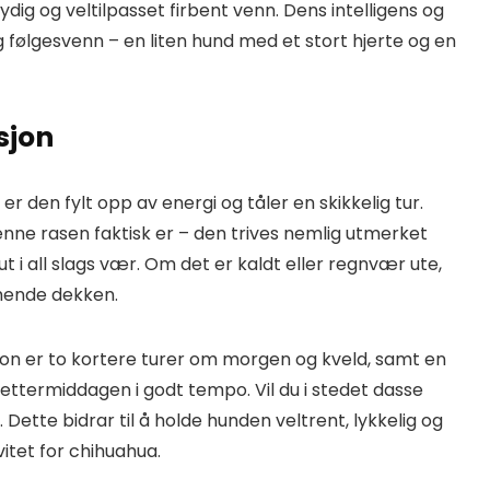
lydig og veltilpasset firbent venn. Dens intelligens og
lig følgesvenn – en liten hund med et stort hjerte og en
sjon
er den fylt opp av energi og tåler en skikkelig tur.
nne rasen faktisk er – den trives nemlig utmerket
t i all slags vær. Om det er kaldt eller regnvær ute,
mende dekken.
on er to kortere turer om morgen og kveld, samt en
 ettermiddagen i godt tempo. Vil du i stedet dasse
. Dette bidrar til å holde hunden veltrent, lykkelig og
vitet for chihuahua.