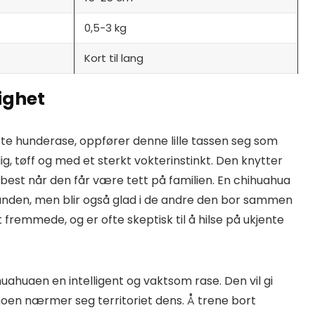
0,5-3 kg
Kort til lang
ighet
te hunderase, oppfører denne lille tassen seg som
g, tøff og med et sterkt vokterinstinkt. Den knytter
s best når den får være tett på familien. En chihuahua
tanden, men blir også glad i de andre den bor sammen
fremmede, og er ofte skeptisk til å hilse på ukjente
chihuahuaen en intelligent og vaktsom rase. Den vil gi
 noen nærmer seg territoriet dens. Å trene bort