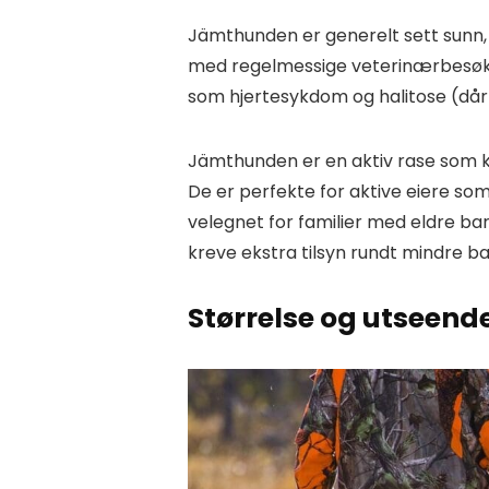
Jämthunden er generelt sett sunn, 
med regelmessige veterinærbesø
som hjertesykdom og halitose (dårl
Jämthunden er en aktiv rase som kr
De er perfekte for aktive eiere som 
velegnet for familier med eldre b
kreve ekstra tilsyn rundt mindre ba
Størrelse og utseend