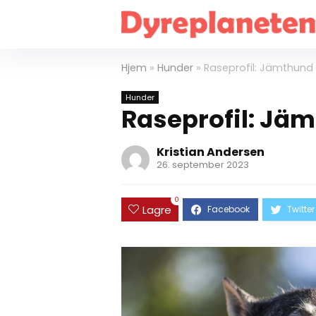
Hjem
»
Hunder
»
Raseprofil: Jämthund
Hunder
Raseprofil: Jä
Kristian Andersen
26. september 2023
0
Lagre