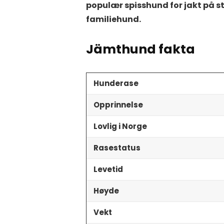
populær spisshund for jakt på st
familiehund.
Jämthund fakta
Hunderase
Opprinnelse
Lovlig i Norge
Rasestatus
Levetid
Høyde
Vekt