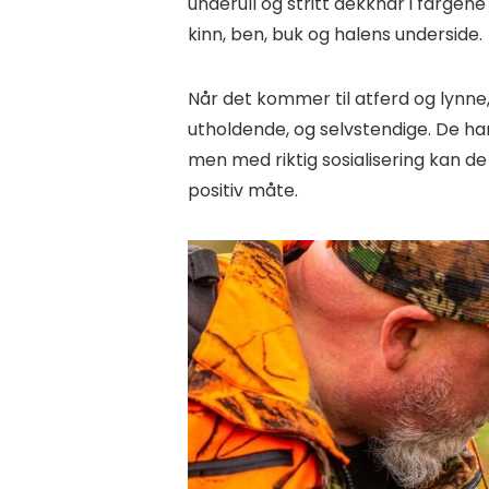
underull og stritt dekkhår i fargen
kinn, ben, buk og halens underside.
Når det kommer til atferd og lynne
utholdende, og selvstendige. De ha
men med riktig sosialisering kan 
positiv måte.