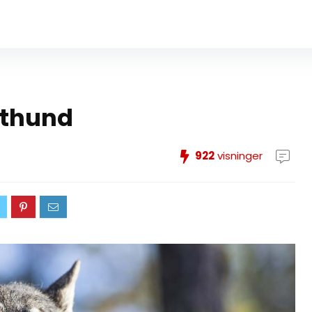
mthund
922
visninger