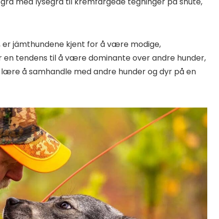
e grå med lysegrå til kremfargede tegninger på snute,
, er jämthundene kjent for å være modige,
r en tendens til å være dominante over andre hunder,
de lære å samhandle med andre hunder og dyr på en