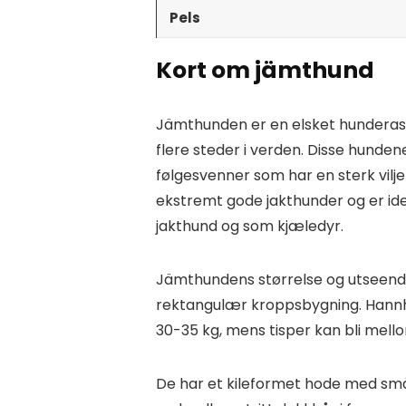
Pels
Kort om jämthund
Jämthunden er en elsket hunderase 
flere steder i verden. Disse hundene
følgesvenner som har en sterk vilje
ekstremt gode jakthunder og er ide
jakthund og som kjæledyr.
Jämthundens størrelse og utseende
rektangulær kroppsbygning. Hannh
30-35 kg, mens tisper kan bli mel
De har et kileformet hode med små