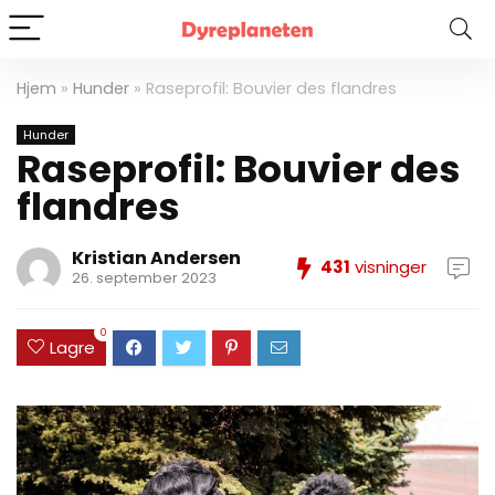
Hjem
»
Hunder
»
Raseprofil: Bouvier des flandres
Hunder
Raseprofil: Bouvier des
flandres
Kristian Andersen
431
visninger
26. september 2023
0
Lagre