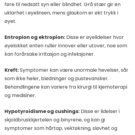
føre til nedsatt syn eller blindhet. Grå stær gir en
uklarhet i øyelinsen, mens glaukom er økt trykk i
øyet.
Entropion og ektropion:
Disse er øyelidelser hvor
øyelokket enten ruller innover eller utover, noe som
kan forårsake irritasjon og infeksjoner.
Kreft:
Symptomer kan være unormale hevelser, sår
som ikke heler, blødninger og pustevansker.
Behandlingene kan variere fra kirurgi til kjemoterapi
og medisiner.
Hypotyroidisme og cushings:
Disse er lidelser i
skjoldbruskkjertelen og binyrene, og kan gi
symptomer som hårtap, vektøkning, sløvhet og