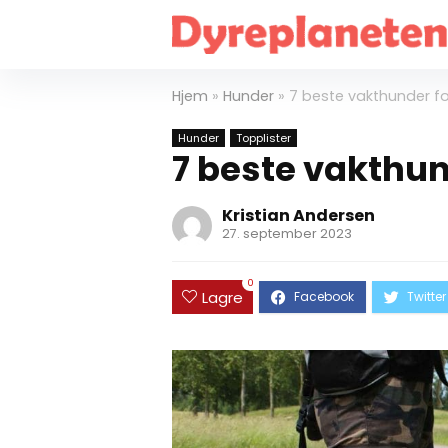
Hjem
»
Hunder
»
7 beste vakthunder fo
Hunder
Topplister
7 beste vakthun
Kristian Andersen
27. september 2023
0
Lagre