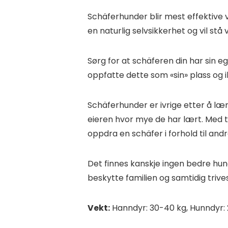
Schäferhunder blir mest effektive v
en naturlig selvsikkerhet og vil stå
Sørg for at schäferen din har sin eg
oppfatte dette som «sin» plass og i
Schäferhunder er ivrige etter å lær
eieren hvor mye de har lært. Med t
oppdra en schäfer i forhold til an
Det finnes kanskje ingen bedre hu
beskytte familien og samtidig triv
Vekt:
Hanndyr: 30-40 kg, Hunndyr: 