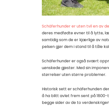
Schäferhunder er uten tvil en av d
deres medfødte evner til å lytte,
samtidig som de er kjærlige av na
pelsen gjør dem i stand til å tåle ka
Schäferhunder er også svært oppm
uønskede gjester. Med sin imponere
størrelser uten større problemer.
Historisk sett er schäferhunden den
å ha blitt avlet frem sent på 1800-t
begge sider av de to verdenskrigen