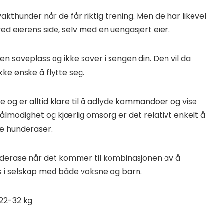
akthunder når de får riktig trening. Men de har likevel
 ved eierens side, selv med en uengasjert eier.
en soveplass og ikke sover i sengen din. Den vil da
kke ønske å flytte seg.
e og er alltid klare til å adlyde kommandoer og vise
ålmodighet og kjærlig omsorg er det relativt enkelt å
dre hunderaser.
nderase når det kommer til kombinasjonen av å
es i selskap med både voksne og barn.
22-32 kg