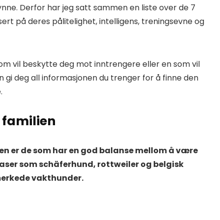
ynne. Derfor har jeg satt sammen en liste over de 7
ert på deres pålitelighet, intelligens, treningsevne og
om vil beskytte deg mot inntrengere eller en som vil
n gi deg all informasjonen du trenger for å finne den
.
 familien
ien er de som har en god balanse mellom å være
Raser som schäferhund, rottweiler og belgisk
tmerkede vakthunder.