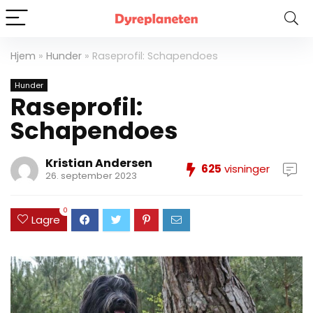
Hjem
»
Hunder
»
Raseprofil: Schapendoes
Hunder
Raseprofil:
Schapendoes
Kristian Andersen
625
visninger
26. september 2023
0
Lagre