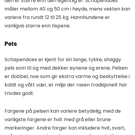
den er større enn den egentlig er. Schapendoes
måler mellom 40 og 50 cm i høyde, mens vekten kan
variere fra rundt 12 til 25 kg. Hannhundene er
vanligvis større enn tispene.
Pels
Schapendoes er kjent for sin lange, tykke, shaggy
pels som til og med dekker øynene og ørene. Pelsen
er dobbel, noe som gir ekstra varme og beskyttelse i
kaldt og vått vær, et miljø der rasen tradisjonelt har
trivdes godt.
Fargene på pelsen kan variere betydelig, med de
vanligste fargene er hvit med grå eller brune
markeringer. Andre farger kan inkludere hvit, svart,