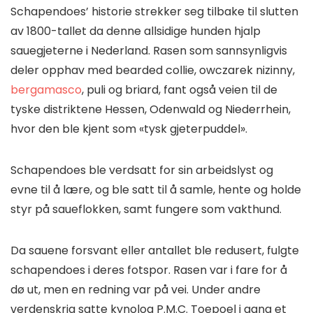
Schapendoes’ historie strekker seg tilbake til slutten
av 1800-tallet da denne allsidige hunden hjalp
sauegjeterne i Nederland. Rasen som sannsynligvis
deler opphav med bearded collie, owczarek nizinny,
bergamasco
, puli og briard, fant også veien til de
tyske distriktene Hessen, Odenwald og Niederrhein,
hvor den ble kjent som «tysk gjeterpuddel».
Schapendoes ble verdsatt for sin arbeidslyst og
evne til å lære, og ble satt til å samle, hente og holde
styr på saueflokken, samt fungere som vakthund.
Da sauene forsvant eller antallet ble redusert, fulgte
schapendoes i deres fotspor. Rasen var i fare for å
dø ut, men en redning var på vei. Under andre
verdenskrig satte kynolog P.M.C. Toepoel i gang et