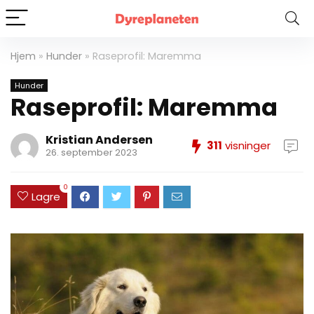
Hjem
»
Hunder
»
Raseprofil: Maremma
Hunder
Raseprofil: Maremma
Kristian Andersen
311
visninger
26. september 2023
0
Lagre