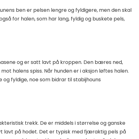
ounens ben er pelsen lengre og fyldigere, men den skal
også for halen, som har lang, fyldig og buskete pels,
l hasene og er satt lavt på kroppen. Den bæres ned,
t halens spiss. Når hunden er i aksjon løftes halen.
og fyldige, noe som bidrar til stabijhouns
kteristisk trekk. De er middels i størrelse og ganske
ivt lavt på hodet. Det er typisk med fjæraktig pels på