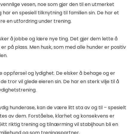
g vennlige vesen, noe som gjør den til en utmerket
 har en spesiell tilknytning til familien sin. De har et
re en utfordring under trening.
sker å jobbe og lære nye ting. Det gjør dem lette å
n er på plass. Men husk, som med alle hunder er positiv
len.
de oppførsel og lydighet. De elsker å behage og er
 tror vil glede eieren sin. De har en sterk vilje til å
lydighetstrening.
dig hunderase, kan de være litt sta av og til – spesielt
ntes av dem. Forståelse, klarhet og konsekvens er
Gitt riktig trening og tilnærming vil stabijhoun bli en
iliehund og som treningspartner.