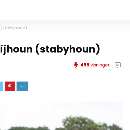
n (stabyhoun)
bijhoun (stabyhoun)
459
visninger