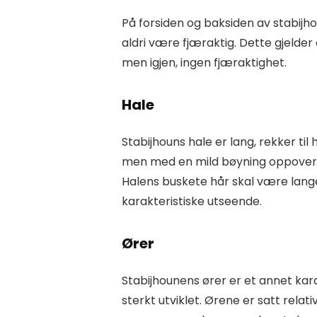
På forsiden og baksiden av stabijh
aldri være fjæraktig. Dette gjelder 
men igjen, ingen fjæraktighet.
Hale
Stabijhouns hale er lang, rekker ti
men med en mild bøyning oppover mo
Halens buskete hår skal være lange 
karakteristiske utseende.
Ører
Stabijhounens ører er et annet kara
sterkt utviklet. Ørene er satt relat