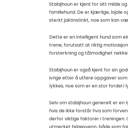
Stabijhoun er kjent for sitt milde o
familiehund. De er kjærlige, lojale og
sterkt jaktinstinkt, noe som kan væ
Dette er en intelligent hund som el
trene, forutsatt at riktig motivasjo
forsterkning og tålmodighet nøkke
Stabijhoun er også kjent for sin go
ivrige etter å utføre oppgaver som de
lykkes, noe som er en stor fordel i 
Selv om stabijhoun generelt er en ly
hvis de ikke forstår hva som forve
derfor viktige faktorer i treningen. 
utmerket følgesvenn, både som fam