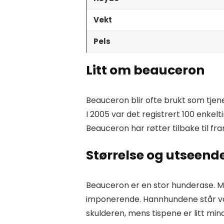
Vekt
Pels
Litt om beauceron
Beauceron blir ofte brukt som tje
I 2005 var det registrert 100 enkelti
Beauceron har røtter tilbake til fr
Størrelse og utseend
Beauceron er en stor hunderase. Me
imponerende. Hannhundene står va
skulderen, mens tispene er litt min