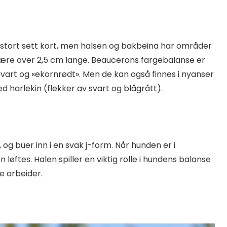
g stort sett kort, men halsen og bakbeina har områder
ære over 2,5 cm lange. Beaucerons fargebalanse er
i svart og «ekornrødt». Men de kan også finnes i nyanser
d harlekin (flekker av svart og blågrått).
 og buer inn i en svak j-form. Når hunden er i
 løftes. Halen spiller en viktig rolle i hundens balanse
e arbeider.