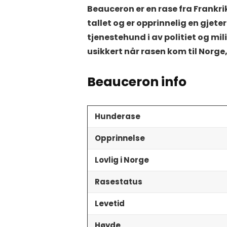
Beauceron er en rase fra Frankri
tallet og er opprinnelig en gjete
tjenestehund i av politiet og m
usikkert når rasen kom til Norge,
Beauceron info
Hunderase
Opprinnelse
Lovlig i Norge
Rasestatus
Levetid
Høyde