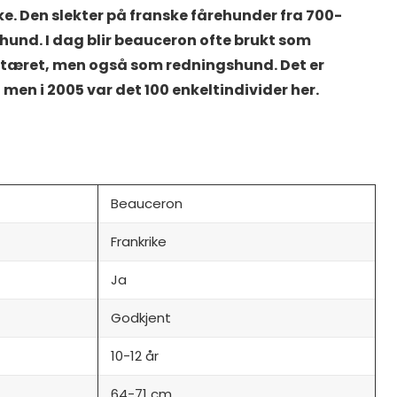
ke. Den slekter på franske fårehunder fra 700-
rhund. I dag blir beauceron ofte brukt som
ilitæret, men også som redningshund. Det er
 men i 2005 var det 100 enkeltindivider her.
Beauceron
Frankrike
Ja
Godkjent
10-12 år
64-71 cm