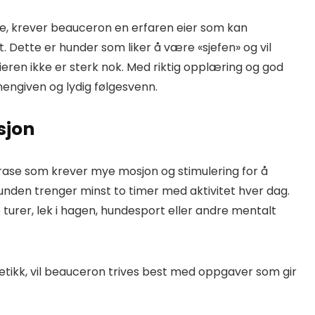
ene, krever beauceron en erfaren eier som kan
 Dette er hunder som liker å være «sjefen» og vil
ieren ikke er sterk nok. Med riktig opplæring og god
hengiven og lydig følgesvenn.
sjon
rase som krever mye mosjon og stimulering for å
hunden trenger minst to timer med aktivitet hver dag.
turer, lek i hagen, hundesport eller andre mentalt
tikk, vil beauceron trives best med oppgaver som gir