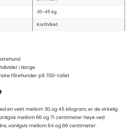
30-45 kg
Korthåret
nestehund
ndivider i Norge
anske fårehunder på 700-tallet
e
d en vekt mellom 30 og 45 kilogram, er de virkelig
nligvis mellom 66 og 71 centimeter høye ved
dre, vanligvis mellom 64 og 66 centimeter.