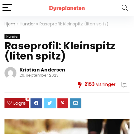
Hjem
»
Hunder
»
Raseprofil: Kleinspitz (liten spitz)
Hunder
Raseprofil: Kleinspitz
(liten spitz)
Kristian Andersen
26. september 2023
2153
visninger
0
Lagre