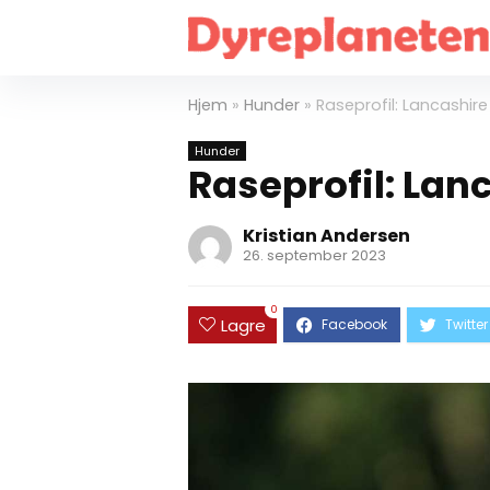
Hjem
»
Hunder
»
Raseprofil: Lancashire
Hunder
Raseprofil: Lan
Kristian Andersen
26. september 2023
0
Lagre