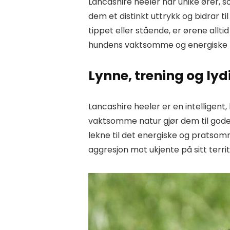
Lancashire heeler har unike ører, 
dem et distinkt uttrykk og bidrar t
tippet eller stående, er ørene alltid
hundens vaktsomme og energiske 
Lynne, trening og lyd
Lancashire heeler er en intelligent
vaktsomme natur gjør dem til gode
lekne til det energiske og pratsomm
aggresjon mot ukjente på sitt terri