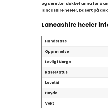
og deretter dukket unna for å u
lancashire heeler, basert på do
Lancashire heeler inf
Hunderase
Opprinnelse
Lovlig i Norge
Rasestatus
Levetid
Høyde
Vekt