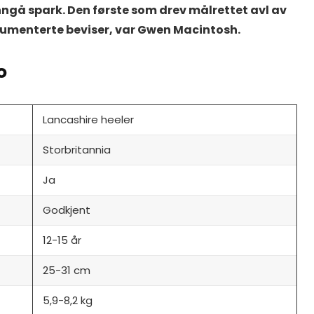
nngå spark. Den første som drev målrettet avl av
kumenterte beviser, var Gwen Macintosh.
o
Lancashire heeler
Storbritannia
Ja
Godkjent
12-15 år
25-31 cm
5,9-8,2 kg