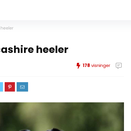
 heeler
cashire heeler
178
visninger