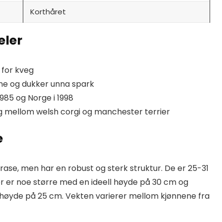
Korthåret
eler
 for kveg
ne og dukker unna spark
1985 og Norge i 1998
ng mellom welsh corgi og manchester terrier
e
rase, men har en robust og sterk struktur. De er 25-31
er noe større med en ideell høyde på 30 cm og
l høyde på 25 cm. Vekten varierer mellom kjønnene fra