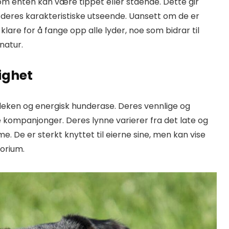
som enten kan være tippet eller stående. Dette gir
il deres karakteristiske utseende. Uansett om de er
 klare for å fange opp alle lyder, noe som bidrar til
natur.
ighet
, leken og energisk hunderase. Deres vennlige og
 kompanjonger. Deres lynne varierer fra det late og
e. De er sterkt knyttet til eierne sine, men kan vise
torium.