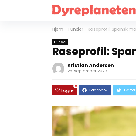
Hjem
»
Hunder
»
Raseprofil: Spansk ma
Hunder
Raseprofil: Spa
Kristian Andersen
28. september 2023
0
Lagre