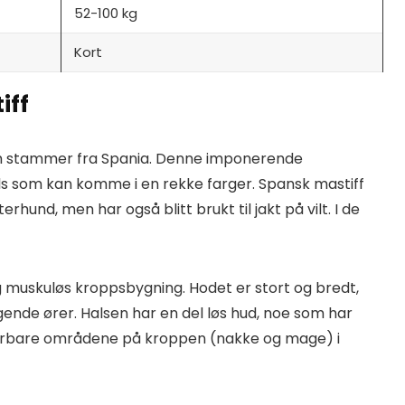
52-100 kg
Kort
iff
om stammer fra Spania. Denne imponerende
ls som kan komme i en rekke farger. Spansk mastiff
rhund, men har også blitt brukt til jakt på vilt. I de
 muskuløs kroppsbygning. Hodet er stort og bredt,
de ører. Halsen har en del løs hud, noe som har
sårbare områdene på kroppen (nakke og mage) i