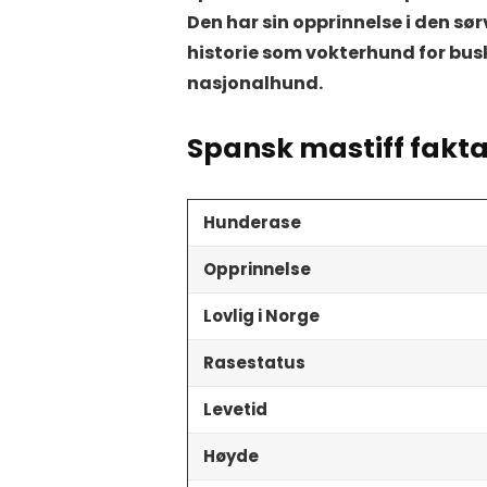
Den har sin opprinnelse i den sø
historie som vokterhund for busk
nasjonalhund.
Spansk mastiff fakt
Hunderase
Opprinnelse
Lovlig i Norge
Rasestatus
Levetid
Høyde