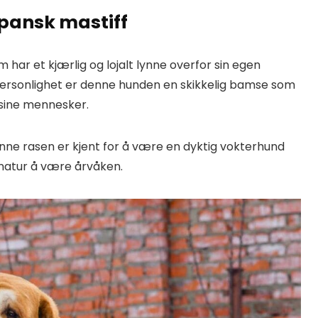
spansk mastiff
har et kjærlig og lojalt lynne overfor sin egen
e personlighet er denne hunden en skikkelig bamse som
 sine mennesker.
enne rasen er kjent for å være en dyktig vokterhund
s natur å være årvåken.