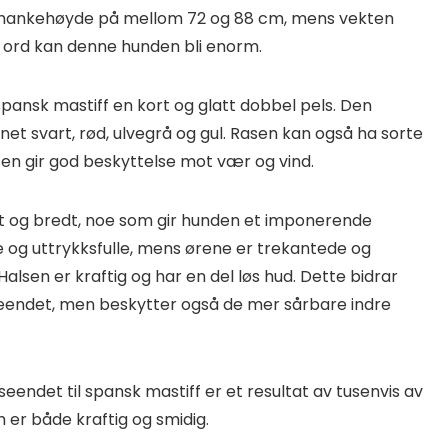
 mankehøyde på mellom 72 og 88 cm, mens vekten
re ord kan denne hunden bli enorm.
pansk mastiff en kort og glatt dobbel pels. Den
et svart, rød, ulvegrå og gul. Rasen kan også ha sorte
lsen gir god beskyttelse mot vær og vind.
rt og bredt, noe som gir hunden et imponerende
og uttrykksfulle, mens ørene er trekantede og
alsen er kraftig og har en del løs hud. Dette bidrar
utseendet, men beskytter også de mer sårbare indre
endet til spansk mastiff er et resultat av tusenvis av
 er både kraftig og smidig.