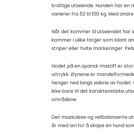
kraftige utseende. Hunden har en
varierer fra 52 til 100 kg. Med and
Når det kommer til utseendet har s
kommer i ulike farger som blant ann
striper eller hvite markeringer. Pe
Hodet på en spansk mastiff er sto
uttrykk. Øynene er mandelformede 
henger ned langs sidene av hodet. H
ikke bare til det karakteristiske 
områdene.
Det muskuløse og velbalanserte utse
år med avl for å skape en hund som