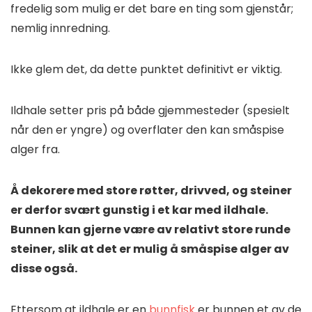
fredelig som mulig er det bare en ting som gjenstår;
nemlig innredning.
Ikke glem det, da dette punktet definitivt er viktig.
Ildhale setter pris på både gjemmesteder (spesielt
når den er yngre) og overflater den kan småspise
alger fra.
Å dekorere med store røtter, drivved, og steiner
er derfor svært gunstig i et kar med ildhale.
Bunnen kan gjerne være av relativt store runde
steiner, slik at det er mulig å småspise alger av
disse også.
Ettersom at ildhale er en
bunnfisk
er bunnen et av de