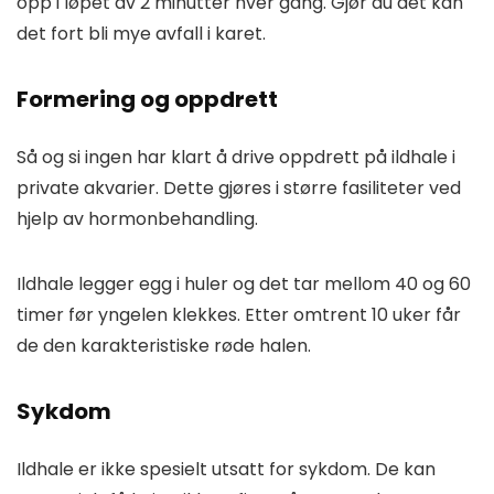
opp i løpet av 2 minutter hver gang. Gjør du det kan
det fort bli mye avfall i karet.
Formering og oppdrett
Så og si ingen har klart å drive oppdrett på ildhale i
private akvarier. Dette gjøres i større fasiliteter ved
hjelp av hormonbehandling.
Ildhale legger egg i huler og det tar mellom 40 og 60
timer før yngelen klekkes. Etter omtrent 10 uker får
de den karakteristiske røde halen.
Sykdom
Ildhale er ikke spesielt utsatt for sykdom. De kan