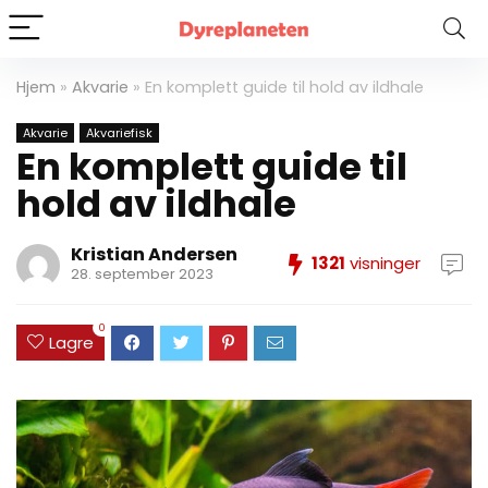
Hjem
»
Akvarie
»
En komplett guide til hold av ildhale
Akvarie
Akvariefisk
En komplett guide til
hold av ildhale
Kristian Andersen
1321
visninger
28. september 2023
0
Lagre