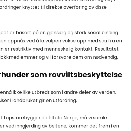
rdringer knyttet til direkte overføring av disse
pet er basert på en gjensidig og sterk sosial binding
en oppnås ved å la valpen vokse opp med sau fra en
n er restriktiv med menneskelig kontakt. Resultatet
 flokkmedlemmer og vil forsvare dem om nødvendig.
erhunder som rovviltsbeskyttelse
ennå ikke like utbredt som i andre deler av verden.
ser i landbruket gir en utfordring.
vt tapsforebyggende tiltak i Norge, må vi samle
ler ved inngjerding av beitene, kommer det frem i en