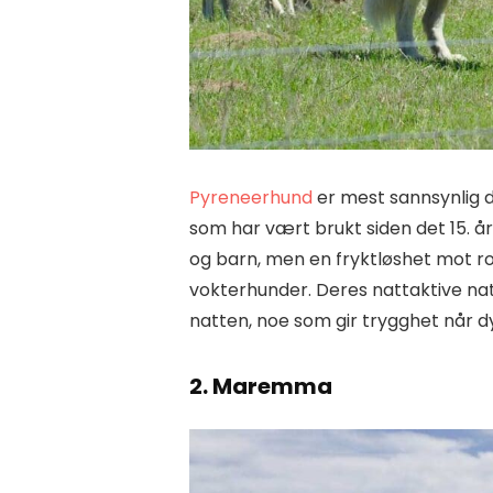
Pyreneerhund
er mest sannsynlig 
som har vært brukt siden det 15. 
og barn, men en fryktløshet mot r
vokterhunder. Deres nattaktive nat
natten, noe som gir trygghet når d
2. Maremma