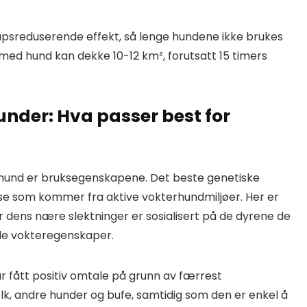
apsreduserende effekt, så lenge hundene ikke brukes
med hund kan dekke 10-12 km², forutsatt 15 timers
nder: Hva passer best for
rhund er bruksegenskapene. Det beste genetiske
ase som kommer fra aktive vokterhundmiljøer. Her er
er dens nære slektninger er sosialisert på de dyrene de
de vokteregenskaper.
 fått positiv omtale på grunn av færrest
lk, andre hunder og bufe, samtidig som den er enkel å