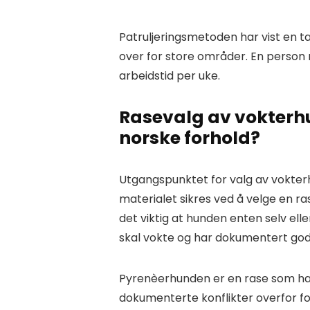
Patruljeringsmetoden har vist en t
over for store områder. En person 
arbeidstid per uke.
Rasevalg av vokterhu
norske forhold?
Utgangspunktet for valg av vokte
materialet sikres ved å velge en r
det viktig at hunden enten selv ell
skal vokte og har dokumentert go
Pyrenèerhunden er en rase som har
dokumenterte konflikter overfor fo