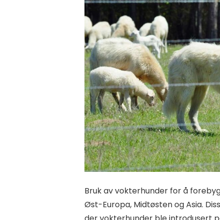
Bruk av vokterhunder for å forebygg
Øst-Europa, Midtøsten og Asia. Dis
der vokterhunder ble introdusert p