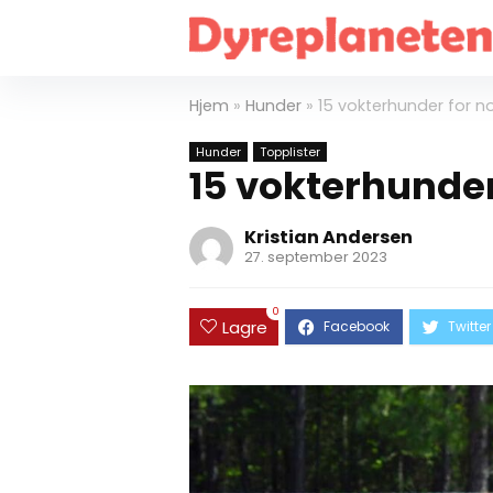
Hjem
»
Hunder
»
15 vokterhunder for n
Hunder
Topplister
15 vokterhunder
Kristian Andersen
27. september 2023
0
Lagre