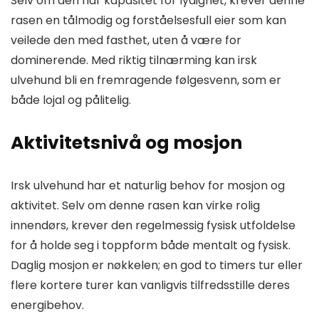
Selv om den har kapasitet for lydighet, krever denne
rasen en tålmodig og forståelsesfull eier som kan
veilede den med fasthet, uten å være for
dominerende. Med riktig tilnærming kan irsk
ulvehund bli en fremragende følgesvenn, som er
både lojal og pålitelig.
Aktivitetsnivå og mosjon
Irsk ulvehund har et naturlig behov for mosjon og
aktivitet. Selv om denne rasen kan virke rolig
innendørs, krever den regelmessig fysisk utfoldelse
for å holde seg i toppform både mentalt og fysisk.
Daglig mosjon er nøkkelen; en god to timers tur eller
flere kortere turer kan vanligvis tilfredsstille deres
energibehov.