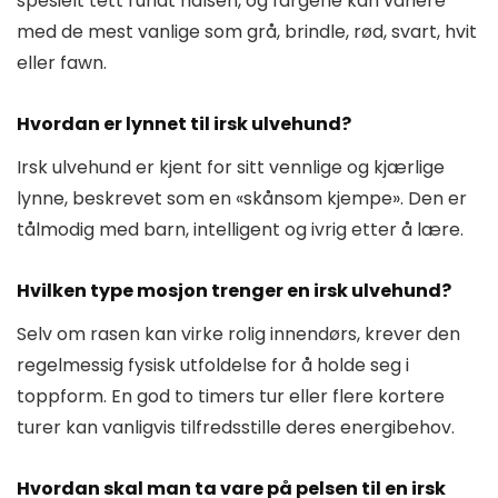
spesielt tett rundt halsen, og fargene kan variere
med de mest vanlige som grå, brindle, rød, svart, hvit
eller fawn.
Hvordan er lynnet til irsk ulvehund?
Irsk ulvehund er kjent for sitt vennlige og kjærlige
lynne, beskrevet som en «skånsom kjempe». Den er
tålmodig med barn, intelligent og ivrig etter å lære.
Hvilken type mosjon trenger en irsk ulvehund?
Selv om rasen kan virke rolig innendørs, krever den
regelmessig fysisk utfoldelse for å holde seg i
toppform. En god to timers tur eller flere kortere
turer kan vanligvis tilfredsstille deres energibehov.
Hvordan skal man ta vare på pelsen til en irsk