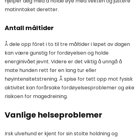
hjelper deg med å holde øye med vekten og justere
matinntaket deretter.
Antall måltider
Å dele opp fôret i to til tre måltider i løpet av dagen
kan være gunstig for fordøyelsen og holde
energinivået jevnt. Videre er det viktig å unngå å
mate hunden rett før en lang tur eller
høyintensitetstrening. Å spise for tett opp mot fysisk
aktivitet kan forårsake fordøyelsesproblemer og øke
risikoen for magedreining.
Vanlige helseproblemer
Irsk ulvehund er kjent for sin stolte holdning og