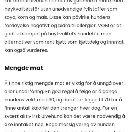
For en irsk ulvehund er det avgjørende å mate med
høykvalitetsfôr uten unødvendige fyllstoffer som
soya, korn og mais. Disse kan påvirke hundens
fordøyelse negativt og bidra til allergier. VOM er et
godt eksempel på høykvalitets hundefôr, men
alternativer som rent kjøtt som kjøttdeig og innmat
kan også vurderes.
Mengde mat
Å finne riktig mengde mat er viktig for å unngå over-
eller underfôring. En god regel å følge er å gange
hundens vekt med 30, og deretter legge til 70 for å
finne antall kalorier den trenger hver dag. For en
svært aktiv irsk ulvehund kan det være nødvendig å
øke inntaket noe. Regelmessig veiing av hunden