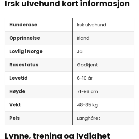
Irsk ulvehund kort informasjon
Hunderase
Irsk ulvehund
Opprinnelse
Irland
Lovlig i Norge
Ja
Rasestatus
Godkjent
Levetid
6-10 år
Høyde
71-86 cm
Vekt
48-85 kg
Pels
Langhåret
Lynne, trening og lydighet