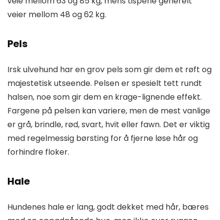
veie mellom 63 og 85 kg, mens tispene generelt
veier mellom 48 og 62 kg.
Pels
Irsk ulvehund har en grov pels som gir dem et røft og
majestetisk utseende. Pelsen er spesielt tett rundt
halsen, noe som gir dem en krage-lignende effekt.
Fargene på pelsen kan variere, men de mest vanlige
er grå, brindle, rød, svart, hvit eller fawn. Det er viktig
med regelmessig børsting for å fjerne løse hår og
forhindre floker.
Hale
Hundenes hale er lang, godt dekket med hår, bæres