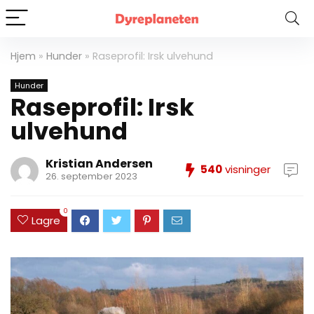
Hjem
»
Hunder
»
Raseprofil: Irsk ulvehund
Hunder
Raseprofil: Irsk
ulvehund
Kristian Andersen
540
visninger
26. september 2023
0
Lagre