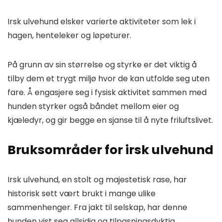
Irsk ulvehund elsker varierte aktiviteter som lek i
hagen, henteleker og løpeturer.
På grunn av sin størrelse og styrke er det viktig å
tilby dem et trygt miljø hvor de kan utfolde seg uten
fare. Å engasjere seg i fysisk aktivitet sammen med
hunden styrker også båndet mellom eier og
kjæledyr, og gir begge en sjanse til å nyte friluftslivet.
Bruksområder for irsk ulvehund
Irsk ulvehund, en stolt og majestetisk rase, har
historisk sett vært brukt i mange ulike
sammenhenger. Fra jakt til selskap, har denne
hunden vist seg allsidig og tilpasningsdyktig.