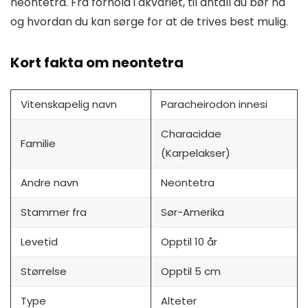
neontetra. Fra forhold i akvariet, til antall du bør ha
og hvordan du kan sørge for at de trives best mulig.
Kort fakta om neontetra
Vitenskapelig navn
Paracheirodon innesi
Characidae
Familie
(Karpelakser)
Andre navn
Neontetra
Stammer fra
Sør-Amerika
Levetid
Opptil 10 år
Størrelse
Opptil 5 cm
Type
Alteter