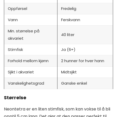
Oppførsel
Fredelig
Vann
Ferskvann
Min. størrelse på
40 liter
akvariet
Stimfisk
Ja (6+)
Forhold mellom kjønn
2 hunner for hver hann
Sjikt i akvariet
Midtsjikt
Vanskelighetsgrad
Ganske enkel
Størrelse
Neontetra er en liten stimfisk, som kan vokse til å bli
opptil 5 cm lang. Det gjør at den passer perfekt til