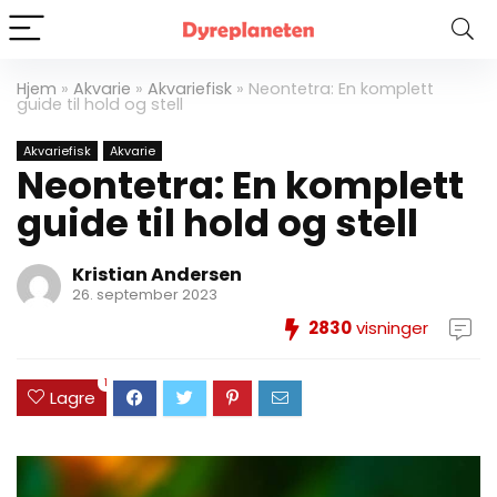
Hjem
»
Akvarie
»
Akvariefisk
»
Neontetra: En komplett
guide til hold og stell
Akvariefisk
Akvarie
Neontetra: En komplett
guide til hold og stell
Kristian Andersen
26. september 2023
2830
visninger
1
Lagre