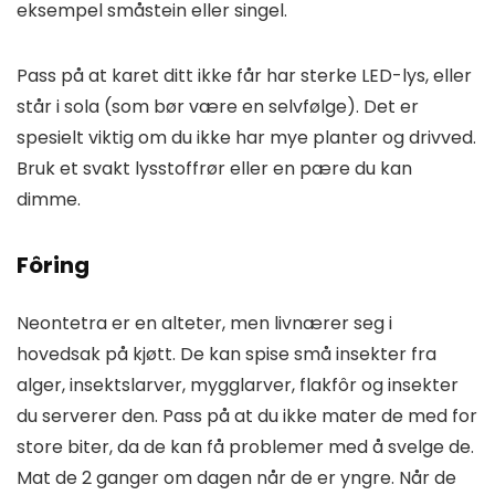
eksempel småstein eller singel.
Pass på at karet ditt ikke får har sterke LED-lys, eller
står i sola (som bør være en selvfølge). Det er
spesielt viktig om du ikke har mye planter og drivved.
Bruk et svakt lysstoffrør eller en pære du kan
dimme.
Fôring
Neontetra er en alteter, men livnærer seg i
hovedsak på kjøtt. De kan spise små insekter fra
alger, insektslarver, mygglarver, flakfôr og insekter
du serverer den. Pass på at du ikke mater de med for
store biter, da de kan få problemer med å svelge de.
Mat de 2 ganger om dagen når de er yngre. Når de