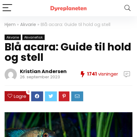
Hjem
»
Akvarie
»
Blå acara: Guide til hold og stell
Akvarie
Akvariefisk
Blå acara: Guide til hold
og stell
Kristian Andersen
1741
visninger
26. september 2023
0
Lagre