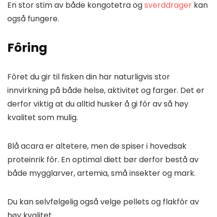
En stor stim av både kongotetra og
sverddrager
kan
også fungere.
Fôring
Fôret du gir til fisken din har naturligvis stor
innvirkning på både helse, aktivitet og farger. Det er
derfor viktig at du alltid husker å gi fôr av så høy
kvalitet som mulig.
Blå acara er altetere, men de spiser i hovedsak
proteinrik fôr. En optimal diett bør derfor bestå av
både mygglarver, artemia, små insekter og mark.
Du kan selvfølgelig også velge pellets og flakfôr av
høy kvalitet.