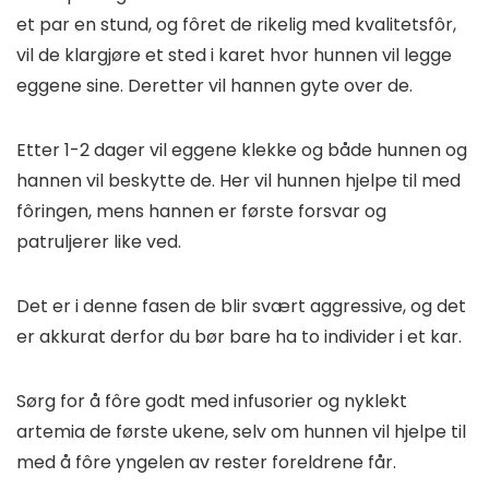
et par en stund, og fôret de rikelig med kvalitetsfôr,
vil de klargjøre et sted i karet hvor hunnen vil legge
eggene sine. Deretter vil hannen gyte over de.
Etter 1-2 dager vil eggene klekke og både hunnen og
hannen vil beskytte de. Her vil hunnen hjelpe til med
fôringen, mens hannen er første forsvar og
patruljerer like ved.
Det er i denne fasen de blir svært aggressive, og det
er akkurat derfor du bør bare ha to individer i et kar.
Sørg for å fôre godt med infusorier og nyklekt
artemia de første ukene, selv om hunnen vil hjelpe til
med å fôre yngelen av rester foreldrene får.