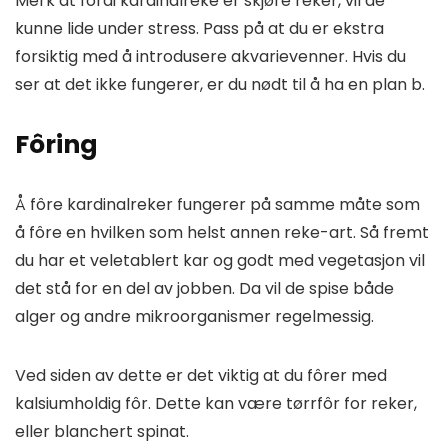
Merk at fordi kardinalreke er skjøre reker, vil de
kunne lide under stress. Pass på at du er ekstra
forsiktig med å introdusere akvarievenner. Hvis du
ser at det ikke fungerer, er du nødt til å ha en plan b.
Fôring
Å fôre kardinalreker fungerer på samme måte som
å fôre en hvilken som helst annen reke-art. Så fremt
du har et veletablert kar og godt med vegetasjon vil
det stå for en del av jobben. Da vil de spise både
alger og andre mikroorganismer regelmessig.
Ved siden av dette er det viktig at du fôrer med
kalsiumholdig fôr. Dette kan være tørrfôr for reker,
eller blanchert spinat.