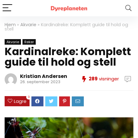
Hjem
»
Akvarie
»
Kardinalreke: Komplett guide til hold og
stell
Akvarie
Reker
Kardinalreke: Komplett
guide til hold og stell
Kristian Andersen
289
visninger
26. september 2023
0
Lagre