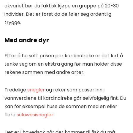
akvariet bør du faktisk kjøpe en gruppe på 20-30
individer. Det er først da de føler seg ordentlig
trygge.
Med andre dyr
Etter å ha sett prisen per kardinalreke er det lurt å
tenke seg om en ekstra gang før man holder disse
rekene sammen med andre arter.
Fredelige
snegler
og reker som passer inn i
vannverdiene til kardinalreke går selvfølgelig fint. Du
kan for eksempel huse de sammen med en eller
flere
sulawesisnegler
.
Det er i hovedsak når det kommer til fisk du må