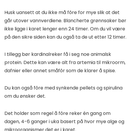
Husk uansett at du ikke må fôre for mye slik at det
går utover vannverdiene. Blancherte grønnsaker bør
ikke ligge i karet lenger enn 24 timer. Om du vil være
på den sikre siden kan du også ta de ut etter 12 timer.
I tillegg bør kardinalreker få i seg noe animalsk
protein. Dette kan være alt fra artemia til mikroorm,
dafnier eller annet småfôr som de klarer å spise.
Du kan også fôre med synkende pellets og spirulina
om du ønsker det.
Det holder som regel å fôre reker én gang om
dagen, 4-6 ganger i uka basert på hvor mye alge og
mikroorganismer det er i karet.