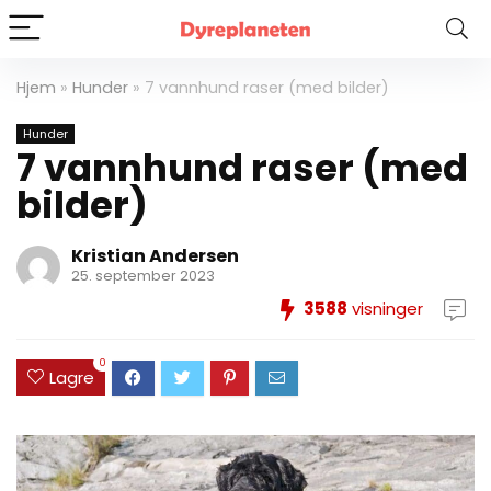
Hjem
»
Hunder
»
7 vannhund raser (med bilder)
Hunder
7 vannhund raser (med
bilder)
Kristian Andersen
25. september 2023
3588
visninger
0
Lagre