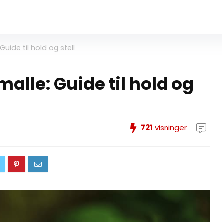
uide til hold og stell
alle: Guide til hold og
721
visninger