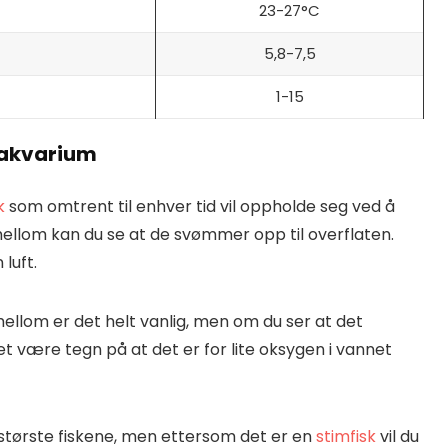
23-27°C
5,8-7,5
1-15
å akvarium
k
som omtrent til enhver tid vil oppholde seg ved å
ellom kan du se at de svømmer opp til overflaten.
 luft.
mellom er det helt vanlig, men om du ser at det
t være tegn på at det er for lite oksygen i vannet
største fiskene, men ettersom det er en
stimfisk
vil du