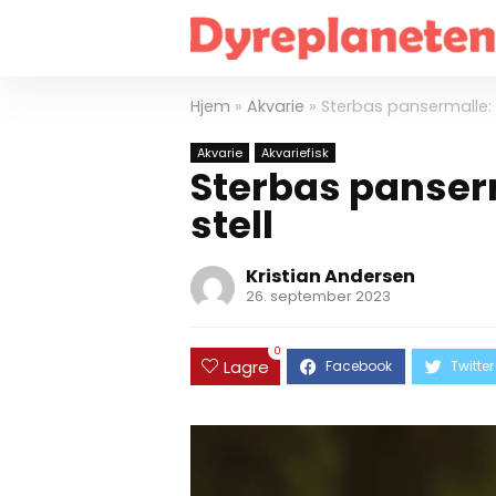
Hjem
»
Akvarie
»
Sterbas pansermalle: G
Akvarie
Akvariefisk
Sterbas panserm
stell
Kristian Andersen
26. september 2023
0
Lagre