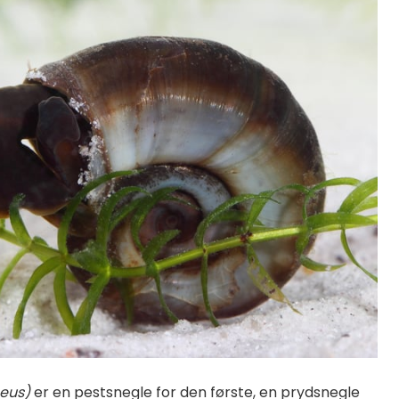
neus)
er en pestsnegle for den første, en prydsnegle