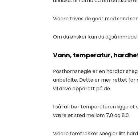
anubias til hornblad om du skulle ø
Videre trives de godt med sand som 
Om du ønsker kan du også innrede 
Vann, temperatur, hardhe
Posthornsnegle er en hardfør sneg
anbefalte. Dette er mer rettet for
vil drive oppdrett på de.
I så fall bør temperaturen ligge e
være et sted mellom 7,0 og 8,0.
Videre foretrekker snegler litt har