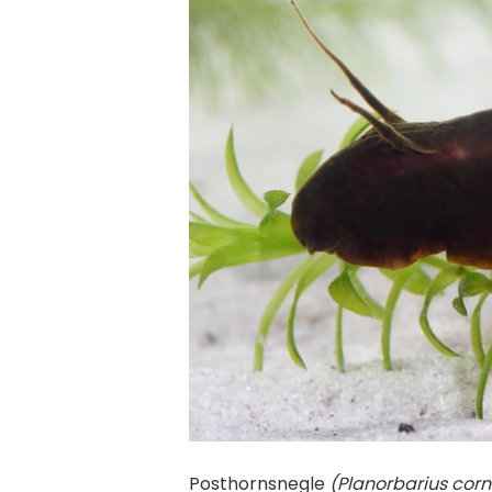
Posthornsnegle
(Planorbarius cor