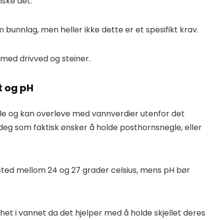
nske det.
bunnlag, men heller ikke dette er et spesifikt krav.
med drivved og steiner.
t og pH
le og kan overleve med vannverdier utenfor det
 deg som faktisk ønsker å holde posthornsnegle, eller
t sted mellom 24 og 27 grader celsius, mens pH bør
dhet i vannet da det hjelper med å holde skjellet deres