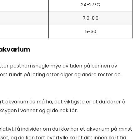
24-27°C
7,0-8,0
5-30
å akvarium
ter posthornsnegle mye av tiden på bunnen av
ert rundt på leting etter alger og andre rester de
rt akvarium du må ha, det viktigste er at du klarer å
ksygen i vannet og gi de nok fôr.
elativt få individer om du ikke har et akvarium på minst
set, og de kan fort overfylle karet ditt innen kort tid.