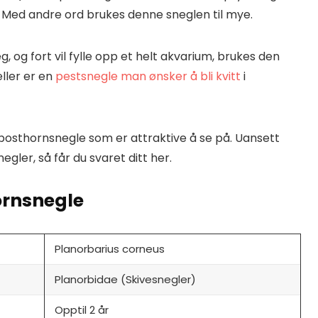
. Med andre ord brukes denne sneglen til mye.
g, og fort vil fylle opp et helt akvarium, brukes den
eller er en
pestsnegle man ønsker å bli kvitt
i
 posthornsnegle som er attraktive å se på. Uansett
ler, så får du svaret ditt her.
ornsnegle
Planorbarius corneus
Planorbidae (Skivesnegler)
Opptil 2 år