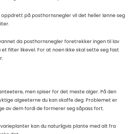
oppdrett på posthornsnegler vil det heller lønne seg
iter.
i vannet da posthornsnegler foretrekker ingen til lav
 et filter likevel. For at noen ikke skal sette seg fast
r.
nteetere, men spiser for det meste alger. På den
dyktige algeeterne du kan skaffe deg. Problemet er
ange av dem fordi de formerer seg såpass fort.
varieplanter kan du naturligvis plante med alt fra