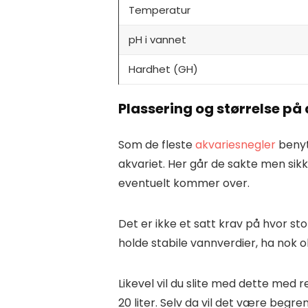
Temperatur
pH i vannet
Hardhet (GH)
Plassering og størrelse p
Som de fleste
akvariesnegler
benyt
akvariet. Her går de sakte men sikk
eventuelt kommer over.
Det er ikke et satt krav på hvor sto
holde stabile vannverdier, ha nok o
Likevel vil du slite med dette med r
20 liter. Selv da vil det være begren