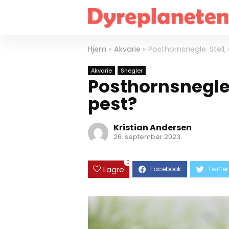
Hjem
»
Akvarie
»
Posthornsnegle: Stell,
Akvarie
Snegler
Posthornsnegle: 
pest?
Kristian Andersen
26. september 2023
0
Lagre